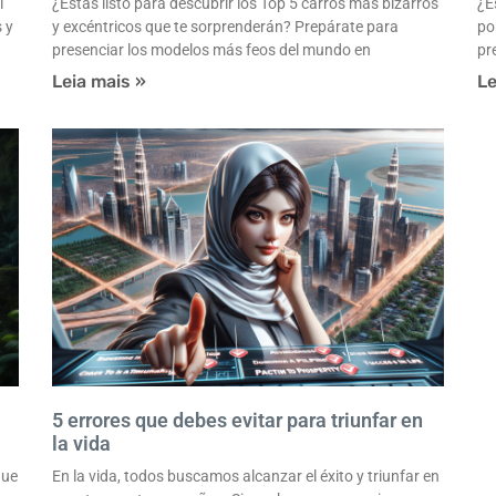
l
¿Estás listo para descubrir los Top 5 carros más bizarros
¿E
 y
y excéntricos que te sorprenderán? Prepárate para
po
presenciar los modelos más feos del mundo en
pr
Leia mais »
Le
5 errores que debes evitar para triunfar en
la vida
que
En la vida, todos buscamos alcanzar el éxito y triunfar en