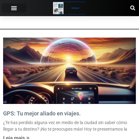
LOCALIZACIÓN
GPS: Tu mejor aliado en viajes.
¿Te has perdido alguna vez en medio de la ciudad sin saber cómo
llegar a tu destino? ¡No te preocupes más! Hoy te presentamos la
Leia mais »