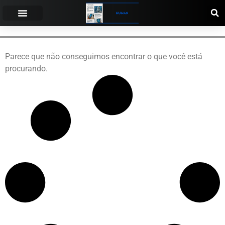
POLÍTICA DE PRIVACIDAD
POLÍTICA DE COOKIES
CONDICIONES DE USO
QUIÉNES SOMOS
Parece que não conseguimos encontrar o que você está
procurando.