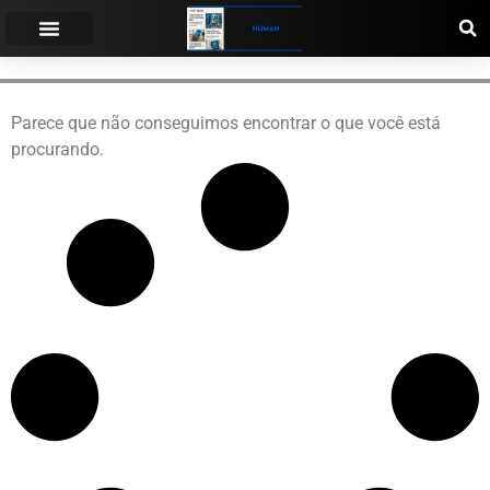
POLÍTICA DE PRIVACIDAD
POLÍTICA DE COOKIES
CONDICIONES DE USO
QUIÉNES SOMOS
Parece que não conseguimos encontrar o que você está
procurando.